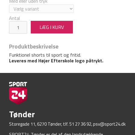
Med eller uden tryk
Antal
Produktbeskrivelse
Funktionel shorts til sport og fritid.
Leveres med Højer Efterskole logo påtrykt.
Tønder
Storegade 11, 6270 Tønder, tlf. 51 27 36 92,
psv@sport24.dk
SPORT24 Tønder er del af den landsdækkende