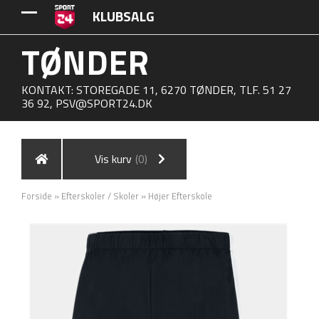
KLUBSALG
TØNDER
KONTAKT: STOREGADE 11, 6270 TØNDER, TLF. 51 27
36 92,
PSV@SPORT24.DK
Vis kurv
(0)
Forside
»
Efterskoler / Skoler
»
Højer Efterskole