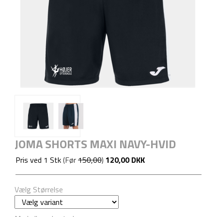
JOMA SHORTS MAXI NAVY-HVID
Pris ved
1
Stk
(Før
150,00
)
120,00 DKK
Vælg Størrelse