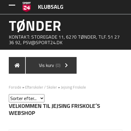
KLUBSALG
TØNDER
KONTAKT: STOREGADE 11, 6270 TØNDER, TLF. 51 27
36 92,
PSV@SPORT24.DK
Vis kurv
(0)
Forside
»
Efterskoler / Skoler
»
Jejsing Friskole
VELKOMMEN TIL JEJSING FRISKOLE´S
WEBSHOP