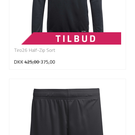
Tiro26 Half-Zip Sort
DKK
425,00
375,00