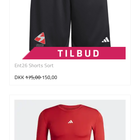
Ent26 Shorts Sort
DKK
175,00
150,00