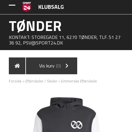
KLUBSALG
TØNDER
KONTAKT: STOREGADE 11, 6270 TØNDER, TLF. 51 27
36 92,
PSV@SPORT24.DK
Vis kurv
(0)
Forside
»
Efterskoler / Skoler
»
Emmerske Efterskole